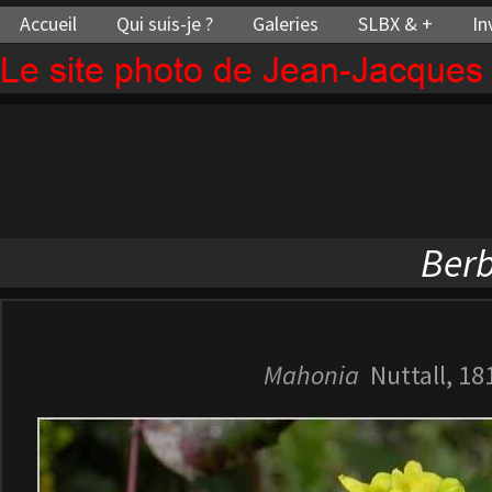
Accueil
Qui suis-je ?
Galeries
SLBX & +
In
Le site photo de Jean-Jacque
Ber
Mahonia
Nuttall, 18