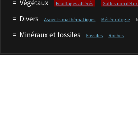
=
Végétaux
-
Feuillages altérés
-
Galles non déte
=
Divers
-
Aspects mathématiques
-
Météorologie
- I
=
Minéraux et fossiles
-
Fossiles
-
Roches
-