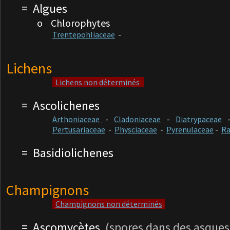
= Algues
o Chlorophytes
Trentepohliaceae
-
Lichens
Lichens non déterminés
=
Ascolichenes
Arthoniaceae
-
Cladoniaceae
-
Diatrypaceae
Pertusariaceae
-
Physciaceae
-
Pyrenulaceae
-
Ra
=
Basidiolichenes
Champignons
Champignons non déterminés
=
Ascomycètes
(spores dans des asques