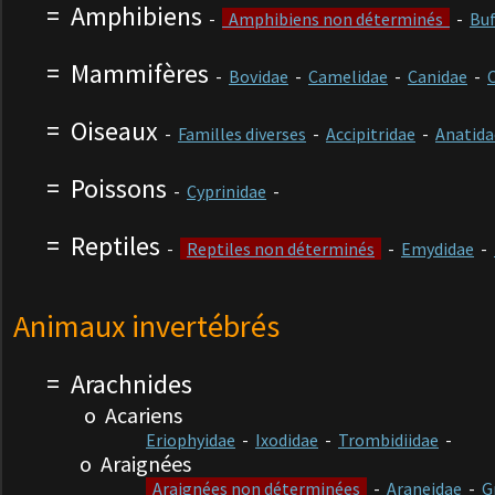
=
Amphibiens
-
Amphibiens non déterminés
-
Bu
=
Mammifères
-
Bovidae
-
Camelidae
-
Canidae
-
=
Oiseaux
-
Familles diverses
-
Accipitridae
-
Anatida
=
Poissons
-
Cyprinidae
-
=
Reptiles
-
Reptiles non déterminés
-
Emydidae
-
Animaux invertébrés
=
Arachnides
o Acarie
ns
Eriophyidae
-
Ixodidae
-
Trombidiidae
-
o
Araignées
Araignées non déterminées
-
Araneidae
-
G