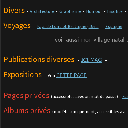
Divers
-
Architecture
-
Graphisme
-
Humour
-
Insolite
-
Voyages
-
Pays de Loire et Bretagne (1961)
-
Espagne
-
voir aussi mon village natal 
Publications diverses
ICI MAG
-
-
Expositions
CETTE PAGE
- Voir
Pages privées
(
accessibles avec un mot de passe) :
Fa
Albums privés
(modèles uniquement, accessibles ave