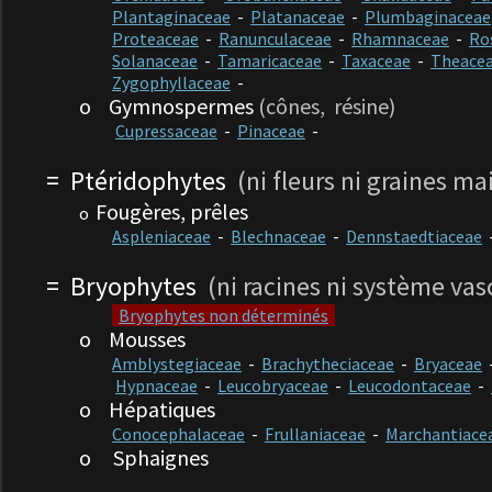
Plantaginaceae
-
Platanaceae
-
Plumbaginaceae
Proteaceae
-
Ranunculaceae
-
Rhamnaceae
-
Ro
Solanaceae
-
Tamaricaceae
-
Taxaceae
-
Theace
Zygophyllaceae
-
o
Gymnospermes
(cônes, résine)
Cupressaceae
-
Pinaceae
-
=
Ptéridophytes
(ni fleurs ni graines ma
Fougères, prêles
o
Aspleniaceae
-
Blechnaceae
-
Dennstaedtiaceae
=
Bryophytes
(ni racines ni système vas
Bryophytes non déterminés
o
Mousses
Amblystegiaceae
-
Brachytheciaceae
-
Bryaceae
Hypnaceae
-
Leucobryaceae
-
Leucodontaceae
-
o
Hépatiques
Conocephalaceae
-
Frullaniaceae
-
Marchantiace
o
Sphaignes