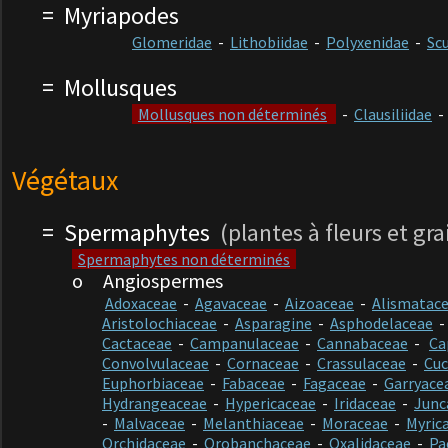
= Myriapodes
Glomeridae
-
Lithobiidae
-
Polyxenidae
-
Sc
= Mollusques
Mollusques non déterminés
-
Clausiliidae
-
Végétaux
=
Spermaphytes
(plantes à fleurs et gra
Spermaphy
tes non déterminés
o
Angiospermes
Adoxaceae
-
Agavaceae
-
Aizoaceae
-
Alismatac
Aristolochiaceae
-
Asparagine
-
Asphodelaceae
Cactaceae
-
Campanulaceae
-
Cannabaceae
-
Ca
Convolvulaceae
-
Cornaceae
-
Crassulaceae
-
Cuc
Euphorbiaceae
-
Fabaceae
-
Fagaceae
-
Garryace
Hydrangeaceae
-
Hypericaceae
-
Iridaceae
-
Junc
-
Malvaceae
-
Melanthiaceae
-
Moraceae
-
Myric
Orchidaceae
-
Orobanchaceae
-
Oxalidaceae
-
Pa