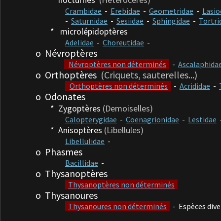
Crambidae
-
Erebidae
-
Geometridae
-
Lasi
-
Saturnidae
-
Sesiidae
-
Sphingidae
-
Tortri
*
microlépidoptères
Adelidae
-
Choreutidae
-
o Névroptères
Névroptères non déterminés
-
Ascalaphida
o Orthoptères
(Criquets, sauterelles...)
Orthoptères non déterminés
-
Acrididae
-
o Odonates
* Zygoptères
(Demoiselles)
Calopterygidae
-
Coenagrionidae
-
Lestidae
* Anisoptères
(Libellules)
Libellulidae
-
o Phasmes
Bacillidae
-
o Thysanoptères
Thysanoptères non déterminés
o Thysanoures
Thysanoures non déterminés
- Espèces dive