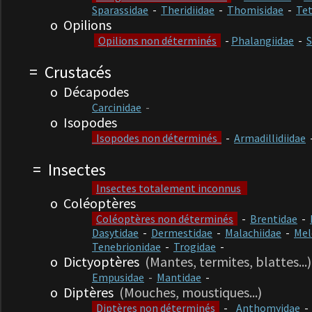
Sparassidae
-
Theridiidae
-
Thomisidae
-
Te
o
Opilions
Opilions non déterminés
-
Phalangiidae
-
S
= Crustacés
o Décapodes
Carcinidae
-
o Isopodes
Isopodes non déterminés
-
Armadillidiidae
= Insectes
Insectes totalement inconnus
o Coléoptères
Coléoptères non déterminés
-
Brentidae
-
Dasytidae
-
Dermestidae
-
Malachiidae
-
Mel
Tenebrionidae
-
Trogidae
-
o Dictyoptères
(Mantes, termites, blattes...)
Empusidae
-
Mantidae
-
o Diptères
(Mouches, moustiques...)
Diptères non déterminés
-
Anthomyidae