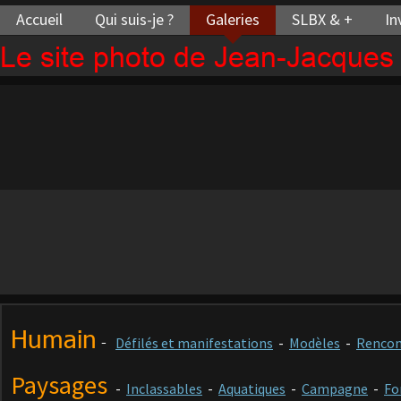
Accueil
Qui suis-je ?
Galeries
SLBX & +
In
Le site photo de Jean-Jacque
Humain
-
Défilés et manifestations
-
Modèles
-
Rencon
Paysages
-
Inclassables
-
Aquatiques
-
Campagne
-
Fo