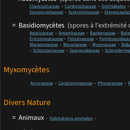
Clavicipitaceae
-
Cordycipitaceae
-
Dothideales
Sarcoscyphaceae
-
Sclerotiniaceae
-
Stereocaula
=
Basidiomycètes
(spores à l'extrémité 
Agaricaceae
-
Amanitaceae
-
Bankeraceae
-
Bole
Entolomataceae
-
Fistulinaceae
-
Fomitopsidace
Marasmiaceae
-
Meruliaceae
-
Mycenaceae
-
Nidu
-
Schizoporaceae
-
Sparassidaceae
-
Scleroderm
Myxomycètes
Arcyriaceae
-
Ceratiomyxaceae
-
Physaraceae
-
Divers Nature
= Animaux
-
Habitations animales
-