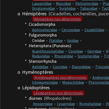
Lauxaniidae
-
Muscidae
-
Pallopteridae
-
Pla
Stratomyidae
-
Syrphidae
-
Tabanidae
-
Tach
o Hémiptères
(Cicadelles, cochenilles, pucer
Hémiptères non déterminés
* Cicadomorpha
Aphrophoridae
-
Cercopidae
-
Cicadellidae
-
*
Fulguromorpha
Cixiidae
-
Flatidae
-
Issidae
-
*
Heteroptera (Punaises)
Acanthosomatidae
-
Coreidae
-
Gerridae
-
H
Reduviidae
-
Rhopalidae
-
Scutelleridae
-
Ti
*
Sternorrhyncha
Aphididae
-
Coccidae
-
Diaspididae
-
Triozida
o Hyménoptères
Hyménoptères non déterminés
-
Andrenid
Ichneumonidae
-
Megachilidae
-
Pteromalid
o Lépidoptères
Lépidoptères non déterminés
* diurne
s
(Rhopalocères)
Hesperiidae
-
Lycaenidae
-
Nymphalidae
-
P
* nocturne
s
(Hétérocères)