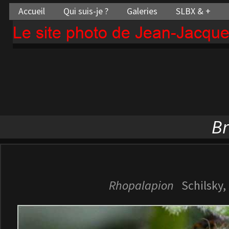
Accueil
Qui suis-je ?
Galeries
SLBX & +
Le site photo de Jean-Jacqu
Br
Rhopalapion
Schilsky,