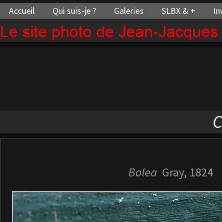
Accueil
Qui suis-je ?
Galeries
SLBX & +
In
Le site photo de Jean-Jacque
C
Balea
Gray, 1824