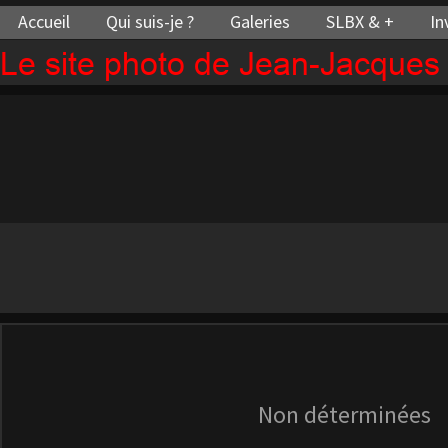
Accueil
Qui suis-je ?
Galeries
SLBX & +
In
Le site photo de Jean-Jacque
Non déterminées