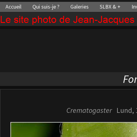
Accueil
Qui suis-je ?
Galeries
SLBX & +
In
Le site photo de Jean-Jacque
Fo
Crematogaster
Lund, 