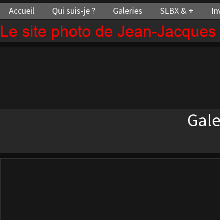
Accueil
Qui suis-je ?
Galeries
SLBX & +
In
Le site photo de Jean-Jacque
Gal