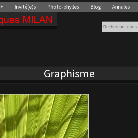
 +
Invité(e)s
Photo-phylles
Blog
Annales
cques MILAN
Graphisme