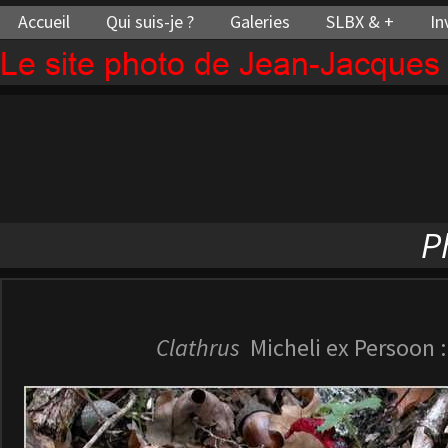
Accueil
Qui suis-je ?
Galeries
SLBX & +
In
Le site photo de Jean-Jacque
P
Clathrus
Micheli ex Persoon 