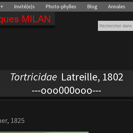
 +
Invité(e)s
Photo-phylles
Blog
Annales
cques MILAN
Tortricidae
Latreille, 1802
---ooo000ooo---
er, 1825