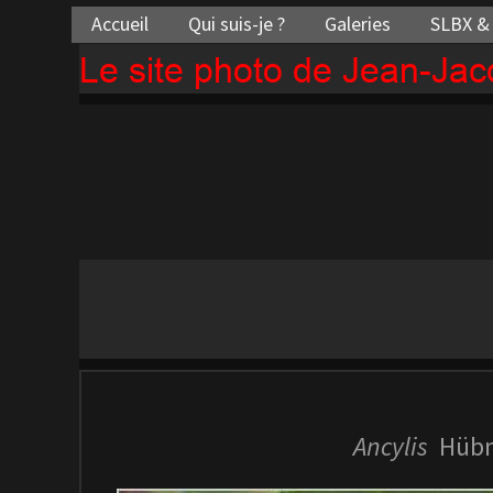
Accueil
Qui suis-je ?
Galeries
SLBX &
Le site photo de Jean-Ja
Ancylis
Hübn