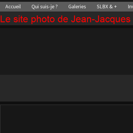
Accueil
Qui suis-je ?
Galeries
SLBX & +
In
Le site photo de Jean-Jacque