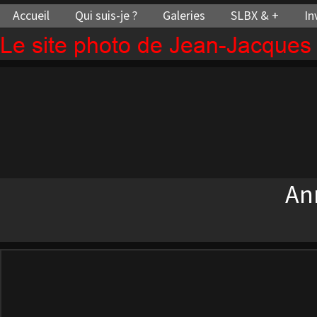
Accueil
Qui suis-je ?
Galeries
SLBX & +
In
Le site photo de Jean-Jacque
An