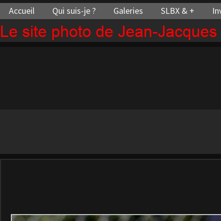
Accueil
Qui suis-je ?
Galeries
SLBX & +
In
Le site photo de Jean-Jacque