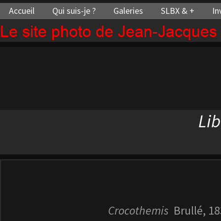
Accueil
Qui suis-je ?
Galeries
SLBX & +
In
Le site photo de Jean-Jacque
Lib
Crocothemis
Brullé, 1