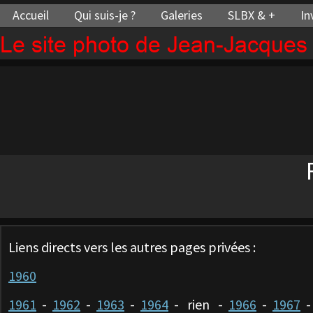
Accueil
Qui suis-je ?
Galeries
SLBX & +
In
Le site photo de Jean-Jacque
Liens directs vers les autres pages privées :
1960
1961
-
1962
-
1963
-
1964
- rien -
1966
-
1967