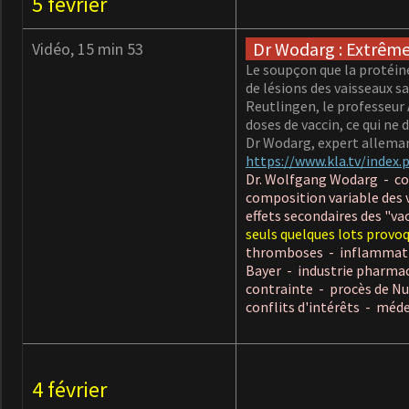
5 février
Dr Wodarg : Extrême 
Vidéo, 15 min 53
Le soupçon que la protéine
de lésions des vaisseaux s
Reutlingen, le professeur 
doses de vaccin, ce qui ne
Dr Wodarg, expert alleman
https://www.kla.tv/inde
Dr. Wolfgang Wodarg - co
composition variable des 
effets secondaires des "v
seuls quelques lots provoq
thromboses - inflammation
Bayer - industrie pharmac
contrainte - procès de Nu
conflits d'intérêts - mé
4 février