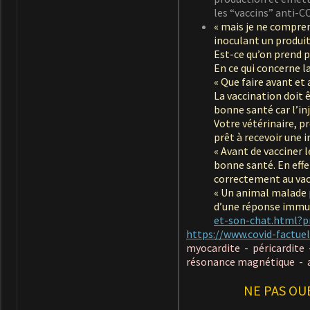
les “vaccins” anti-C
« mais je ne compren
inoculant un produit
Est-ce qu’on prend p
En ce qui concerne la
« Que faire avant et 
La vaccination doit 
bonne santé car l’in
Votre vétérinaire, pr
prêt à recevoir une i
« Avant de vacciner 
bonne santé. En effe
correctement au vacc
« Un animal malade p
d’une réponse immun
et-son-chat.html?p
https://www.covid-factuel
myocardite - péricardite 
résonance magnétique - au
NE PAS OU