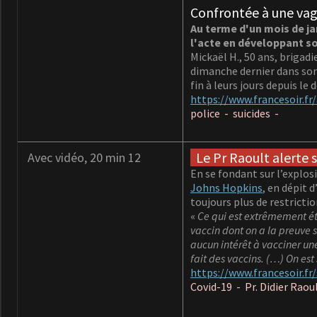
Confrontée à une vagu
Au terme d'un mois de ja
l'acte en développant so
Mickaël H., 50 ans, brigad
dimanche dernier dans son p
fin à leurs jours depuis le 
https://www.francesoir.fr
police - suicides -
Le Pr Raoult alerte su
Avec vidéo, 20 min 12
En se fondant sur l’explo
Johns Hopkins
, en dépit 
toujours plus de restricti
«
Ce qui est extrêmement étr
vaccin dont on a la preuve 
aucun intérêt à vacciner un
fait des vaccins. (…) On est 
https://www.francesoir.fr/
Covid-19 - Pr. Didier Rao