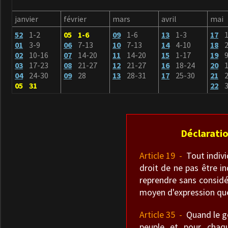
janvier
février
mars
avril
mai
52
1-2
05 1-6
09
1-6
13
1-3
17
01
3-9
06
7-13
10
7-13
14
4-10
18
2
02
10-16
07
14-20
11
14-20
15
1-17
19
9
03
17-23
08
21-27
12
21-27
16
18-24
20
1
04
24-30
09
28
13
28-31
17
25-30
21
2
05 31
22
3
Déclaratio
Article 19 -
Tout individ
droit de ne pas être in
reprendre sans considé
moyen d'expression que
Article 35 -
Quand le gou
peuple et pour chaqu