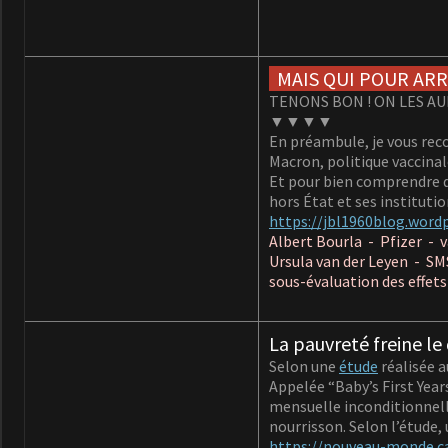
MAIS QUI POUR ARR
TENONS BON ! ON LES AU
▼▼▼▼
En préambule, je vous rec
Macron, politique vaccina
Et pour bien comprendre qu
hors État et ses institutio
https://jbl1960blog.word
Albert Bourla - Pfizer - 
Ursula van der Leyen - SM
sous-évaluation des effet
La pauvreté freine l
Selon une
étude
réalisée a
Appelée “Baby’s First Yea
mensuelle inconditionnelle
nourrisson. Selon l’étude,
https://nouveau-monde.c