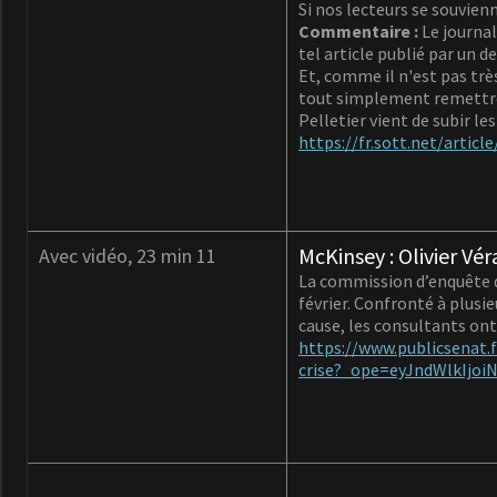
Si nos lecteurs se souvien
Commentaire :
Le journa
tel article publié par un d
Et, comme il n'est pas très
tout simplement remettre
Pelletier vient de subir l
https://fr.sott.net/artic
McKinsey : Olivier V
Avec vidéo, 23 min 11
La commission d’enquête du
février. Confronté à plusi
cause, les consultants ont
https://www.publicsenat.
crise?_ope=eyJndWlkI