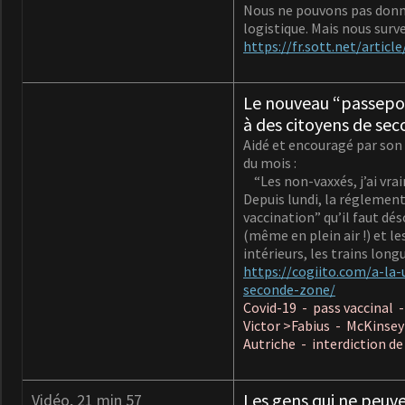
Nous ne pouvons pas donne
logistique. Mais nous surv
https://fr.sott.net/artic
Le nouveau “passepor
à des citoyens de se
Aidé et encouragé par son 
du mois :
“Les non-vaxxés, j’ai vrai
Depuis lundi, la réglement
vaccination” qu’il faut dés
(même en plein air !) et l
intérieurs, les trains long
https://cogiito.com/a-la
seconde-zone/
Covid-19 - pass vaccinal 
Victor >Fabius - McKinsey 
Autriche - interdiction d
Les gens qui ne peuve
Vidéo, 21 min 57