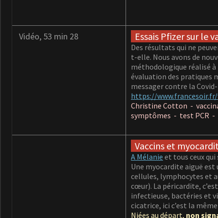
Essais Pfizer sur le v
Vidéo, 53 min 28
Des résultats qui ne peuve
t-elle. Nous avons de nouv
méthodologique réalisé à l
évaluation des pratiques 
messager contre la Covid-1
https://www.francesoir.fr
Christine Cotton - vaccina
symptômes - test PCR - b
Vaccins et myocardi
A Mélanie
et tous ceux qui
Une myocardite aiguë est 
cellules, lymphocytes et a
cœur). La péricardite, c’e
infectieuse, bactéries et 
cicatrice, ici c’est la mêm
Niées au départ,
non sign