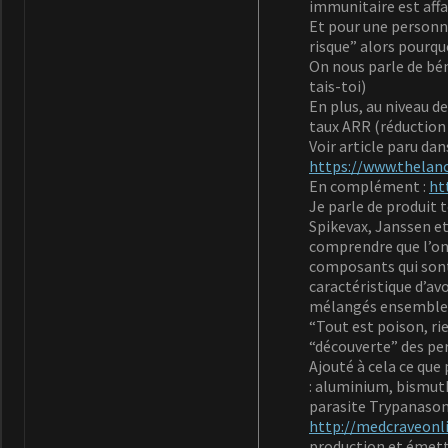
immunitaire est affa
Et pour une personne
risque” alors pourqu
On nous parle de bén
tais-toi)
En plus, au niveau de
taux ARR (réduction 
Voir article paru da
https://www.thelanc
En complément :
ht
Je parle de produit 
Spikevax, Janssen et 
comprendre que l’on
composants qui sont 
caractéristique d’av
mélangés ensemble, 
“Tout est poison, rie
“découverte” des per
Ajouté à cela ce que 
: aluminium, bismuth
parasite Trypanasom
http://medcraveonl
production et émetta