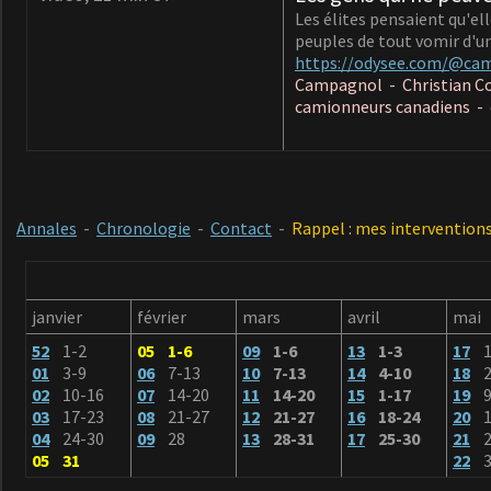
Les élites pensaient qu'el
peuples de tout vomir d'u
https://odysee.com/@camp
Campagnol - Christian Com
camionneurs canadiens - 
Annales
-
Chronologie
-
Contact
-
Rappel : mes interventions
janvier
février
mars
avril
mai
52
1-2
05 1-6
09
1-6
13
1-3
17
01
3-9
06
7-13
10
7-13
14
4-10
18
2
02
10-16
07
14-20
11
14-20
15
1-17
19
9
03
17-23
08
21-27
12
21-27
16
18-24
20
1
04
24-30
09
28
13
28-31
17
25-30
21
2
05 31
22
3