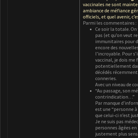
vaccinales ne sont mainte
ambiance de méfiance génér
officiels, et quel avenir, 
Parmi les commentaires :
Ce soir la totale. On
pas (et qu’on veut re
immunitaires pour de
encore des nouvelle
l’incroyable. Pour s’
vaccinal, je dois me 
potentiellement dang
décédés récemment. Al
conneries.
Avec un niveau de c
“Au passage, son méd
contrindication…”
Par manque d’informat
est une “personne à 
que celui-ci n’est ju
Je ne suis pas médeci
personnes âgées en l
justement plus sensi