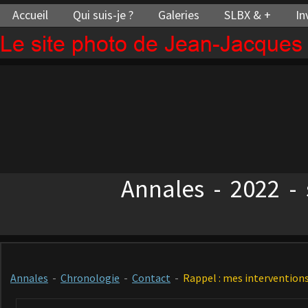
Accueil
Qui suis-je ?
Galeries
SLBX & +
In
Le site photo de Jean-Jacque
Annales - 2022 - 
Annales
-
Chronologie
-
Contact
-
Rappel : mes interventions