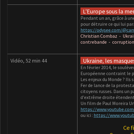
L'Europe sous la me
Pendant un an, grâce à une
pour détruire ce qui lui pa
https://odysee.com/@camp
Christian Combaz - Ukrai
contrebande - corruption 
Ukraine, les masques
Vidéo, 52 min 44
En février 2014, le soulèv
Européenne contraint le p
Les enjeux du Monde ? Ils 
Fer de lance de la protes
citoyens russes. Dans un p
d'extrême droite étendent 
Un film de Paul Moreira U
https://www.youtube.c
ou ici :
https://www.youtu
Ce f