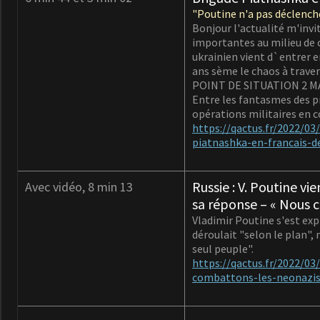
"Poutine n'a pas déclenché
Bonjour l'actualité m'inv
importantes au milieu de 
ukrainien vient d`entrer e
ans sème le chaos à traver
POINT DE SITUATION 2 M
Entre les fantasmes des pr
opérations militaires en c
https://qactus.fr/2022/0
piatnashka-en-francais-d
Russie : V. Poutine vi
Avec vidéo, 8 min 13
sa réponse – « Nous 
Vladimir Poutine s'est expr
déroulait "selon le plan",
seul peuple".
https://qactus.fr/2022/0
combattons-les-neonazis