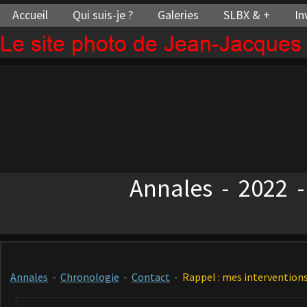
Accueil
Qui suis-je ?
Galeries
SLBX & +
In
Le site photo de Jean-Jacque
Annales - 2022 -
Annales
-
Chronologie
-
Contact
-
Rappel : mes interventions