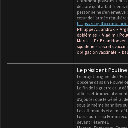
Comment pouvons-nous acce
déclaré qu’il allait “déna
personne ne s’en émeuve ;
cœur de l’armée régulière
https://cogiito.com/socie
Philippe A. Jandrok - Af
épidémies - Vladimir Pou
Merck - Dr. Brian Hooker 
squalène - secrets vaccin
obligation vaccinale - ba
Le président Poutine 
Le projet originel de l’Eu
obscène dans un Nouvel ord
La fin de la guerre et la d
alliées et immédiatement t
d’ajouter que le Général d
sous la même bannière que 
Les allemands étaient défa
tous soumis au Forum écon
devant l’éternel.
Macron, Trudeau au Canada,