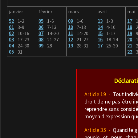
janvier
février
mars
avril
mai
52
1-2
05
1-6
09
1-6
13
1-3
17
01
3-9
06
7-13
10
7-13
14
4-10
18
2
02
10-16
07
14-20
11
14-20
15
1-17
19
9
03
17-23
08
21-27
12
21-27
16
18-24
20
1
04
24-30
09
28
13
28-31
17
25-30
21
2
05
31
22
3
Déclarati
Article 19 -
Tout individ
droit de ne pas être in
reprendre sans considé
moyen d'expression que
Article 35 -
Quand le gou
peuple et pour chaqu