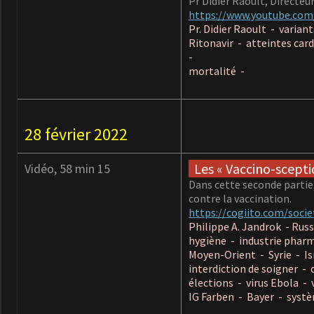
Pr Didier Raoult, Directeu
https://www.youtube.co
Pr. Didier Raoult - varia
Ritonavir - atteintes card
-
mortalité -
28 février 2022
Les « Vaccino-sceptiq
Vidéo, 58 min 15
Dans cette seconde partie,
contre la vaccination.
https://cogiito.com/socie
Philippe A. Jandrok - Rus
hygiène - industrie phar
Moyen-Orient - Syrie - I
interdiction de soigner -
élections - virus Ebola - 
IG Farben - Bayer - syst