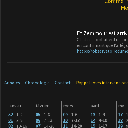
Comme "tou
Me
Et Zemmour est arriv
C’est ce combat entre souv
en confirmant que l’allég
https://observatoiredum
Annales
-
Chronologie
-
Contact
-
Rappel : mes interventions
janvier
février
mars
avril
mai
52
1-2
05
1-6
09
1-6
13
1-3
17
01
3-9
06
7-13
10
7-13
14
4-10
18
2
02
10-16
07
14-20
11
14-20
15
1-17
19
9