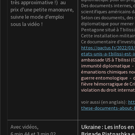
très approximative !)
au
Des documents internes, di
prix d'une petite manœuvre,
scientifiques américains 
suivre le mode d'emploi
Selon ces documents, des 
sous la vidéo !
diplomatique pour mener de
Pentagone situé à Tbilissi,
Cette installation militai
Ce documentaire d'investig
https://qactus.fr/2022/0
etats-unis-a-tbilissi-es
ambassade US à Tbilissi 
immunité diplomatique - m
émanations chimiques noctu
guerre entomologique - d
fièvre hémorragique de C
violation du droit intern
voir aussi (en anglais) :
htt
these-documents-about-b
Ukraine : Les infos e
Avec vidéos,
Brigade Piatnashka en
6 min 44 et 3 min 02