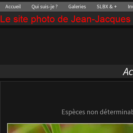
Accueil
Qui suis-je ?
Galeries
SLBX & +
In
Le site photo de Jean-Jacque
Ac
Espèces non détermina