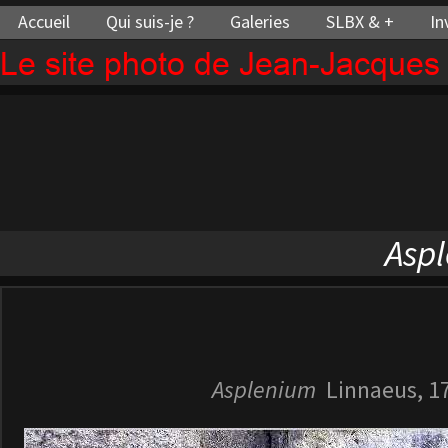
Accueil
Qui suis-je ?
Galeries
SLBX & +
In
Le site photo de Jean-Jacque
Asp
Asplenium
Linnaeus, 1