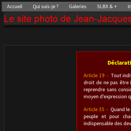
Accueil
Qui suis-je ?
Galeries
SLBX & +
I
Le site photo de Jean-Jacqu
Déclarat
Article 19 -
Tout indiv
droit de ne pas être 
reprendre sans consid
moyen d'expression qu
Article 35 -
Quand le g
peuple et pour cha
indispensable des dev