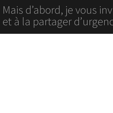
Mais d’abord, je vous in
et à la partager d’urgen
Elle est en accès gratuit 
fureur sur Internet, avec
Dans cette vidéo de 10 
« coup de gueule » au suj
absolument la voir et la d