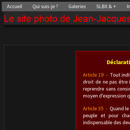
Accueil
Qui suis-je ?
Galeries
SLBX & +
I
Le site photo de Jean-Jacqu
Déclarat
Article 19 -
Tout indiv
droit de ne pas être 
reprendre sans consid
moyen d'expression qu
Article 35 -
Quand le g
peuple et pour cha
indispensable des dev