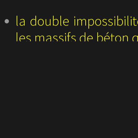
la double impossibilit
les massifs de béton q
(à l’horizon 2025, 
être coulées dans le 
pour y implanter 
Nicolas Hulot)
L'impact sur les popul