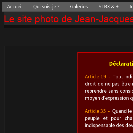
Accueil
Qui suis-je ?
Galeries
SLBX & +
I
Le site photo de Jean-Jacqu
Déclarat
Article 19 -
Tout indiv
droit de ne pas être 
reprendre sans consid
moyen d'expression qu
Article 35 -
Quand le g
peuple et pour cha
indispensable des dev