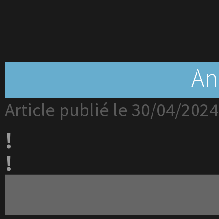
An
Article publié le 30/04/2024
!
!