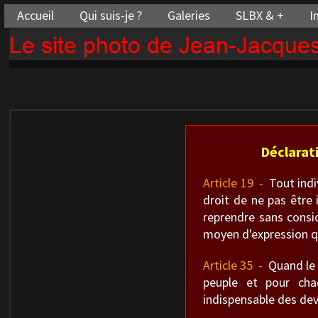
Accueil
Qui suis-je ?
Galeries
SLBX & +
I
Le site photo de Jean-Jacqu
Déclarat
Article 19 -
Tout indiv
droit de ne pas être 
reprendre sans consid
moyen d'expression qu
Article 35 -
Quand le g
peuple et pour cha
indispensable des dev