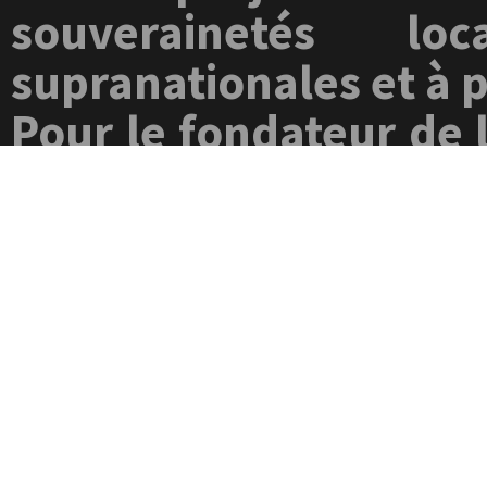
souverainetés lo
supranationales et à 
Pour le fondateur de 
Davos « ont avalé 
considèrent que les e
peuvent être résolus
mondiale, la souvera
une entrave à la r
menacent.
D’après Charles Gave