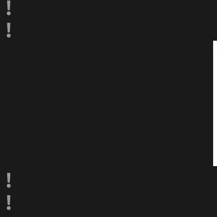
!
!
!
!