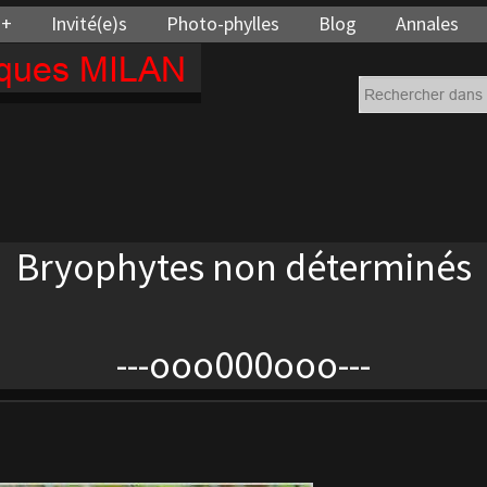
 +
Invité(e)s
Photo-phylles
Blog
Annales
cques MILAN
Bryophytes non déterminés
---ooo000ooo---