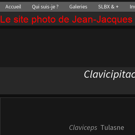
Accueil
Qui suis-je ?
Galeries
SLBX & +
In
Le site photo de Jean-Jacque
Clavicipita
Claviceps
Tulasne