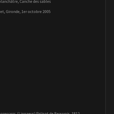
lanchâtre, Canche des sables
et, Gironde, 1er octobre 2005
canescens
(Linnaeus) Palisot de Beauvois, 1812