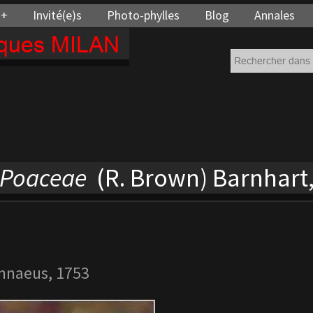
 +
Invité(e)s
Photo-phylles
Blog
Annales
cques MILAN
Poaceae
(R. Brown) Barnhart
nnaeus, 1753