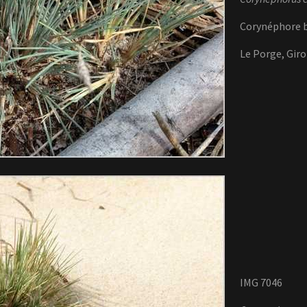
Corynéphore b
Le Porge, Gir
IMG 7046