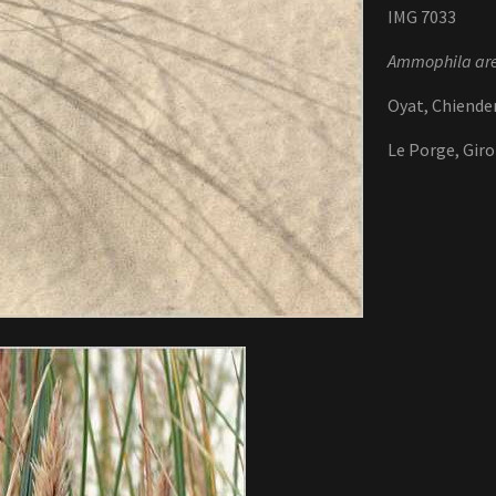
IMG 7033
Ammophila ar
Oyat, Chiende
Le Porge, Gir