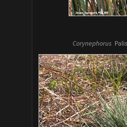
Corynephorus
Pali