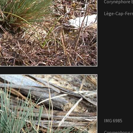
Corynéphore b
Lège-Cap-Ferr
IMG 6985
Corynephorus 