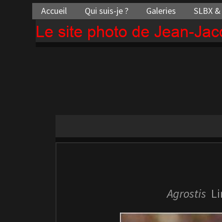
Accueil
Qui suis-je ?
Galeries
SLBX &
Le site photo de Jean-Ja
Agrostis
Li