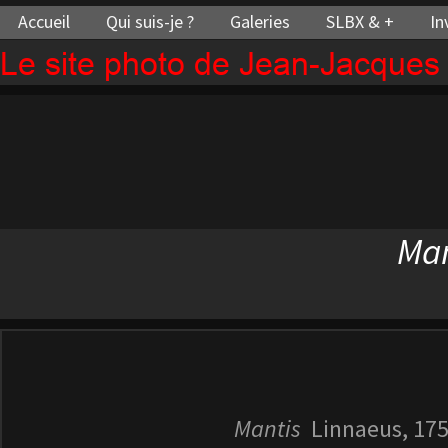
Accueil
Qui suis-je ?
Galeries
SLBX & +
In
Le site photo de Jean-Jacque
Ma
Mantis
Linnaeus, 17