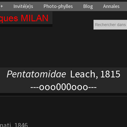
 +
Invité(e)s
Photo-phylles
Blog
Annales
cques MILAN
Pentatomidae
Leach, 1815
---ooo000ooo---
ati, 1846