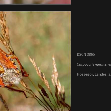
DSCN 3865
Carpocoris mediterr
Hossegor, Landes, 31