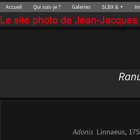
Accueil
Qui suis-je ?
Galeries
SLBX & +
In
Le site photo de Jean-Jacque
Ran
Adonis
Linnaeus, 175