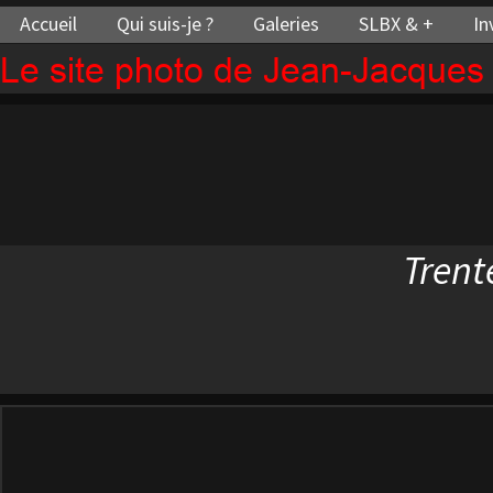
Accueil
Qui suis-je ?
Galeries
SLBX & +
In
Le site photo de Jean-Jacque
Trent