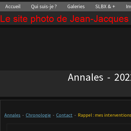
Accueil
Qui suis-je ?
Galeries
SLBX & +
In
Le site photo de Jean-Jacque
Annales - 202
Annales
-
Chronologie
-
Contact
-
Rappel : mes interventions