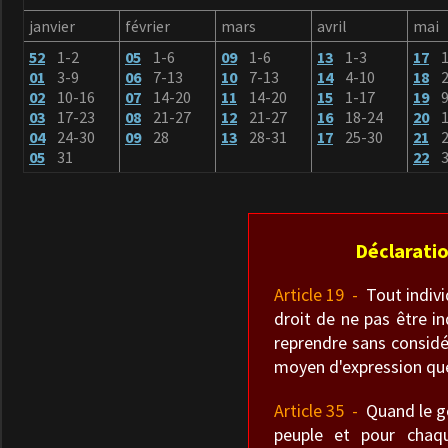
janvier
février
mars
avril
mai
52
1-2
05
1-6
09
1-6
13
1-3
17
01
3-9
06
7-13
10
7-13
14
4-10
18
2
02
10-16
07
14-20
11
14-20
15
1-17
19
9
03
17-23
08
21-27
12
21-27
16
18-24
20
1
04
24-30
09
28
13
28-31
17
25-30
21
2
05
31
22
3
Déclaratio
Article 19 -
Tout individ
droit de ne pas être in
reprendre sans considé
moyen d'expression que
Article 35 -
Quand le gou
peuple et pour chaqu