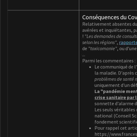
Conséquences du Covi
Relativement absentes du 
avérées et inquiétantes, p
!
"Les demandes de consultat
selon les régions"
,
rapporte
de
"toxicomanie"
, ou d'un
...
Parmi les commentaires :
Le communiqué de l'U
la maladie. D'après 
problèmes de santé me
uniquement d'un déf
La "pandémie menta
crise sanitaire par 
sonnette d'alarme 
Les seuls véritables
national (Conseil Sc
fondement scientifi
Pour rappel cet arti
https://www.frances