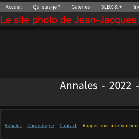
Accueil
Qui suis-je ?
Galeries
SLBX & +
In
Le site photo de Jean-Jacque
Annales - 2022 
Annales
-
Chronologie
-
Contact
-
Rappel : mes interventions