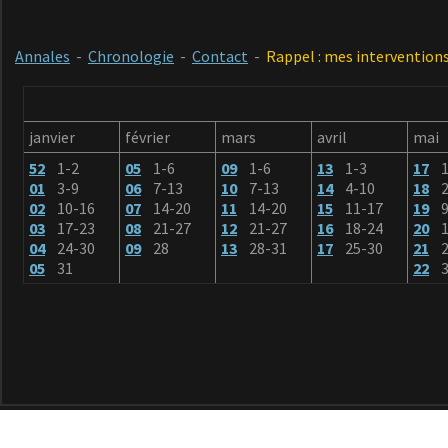
Annales
-
Chronologie
-
Contact
-
Rappel : mes interventions
janvier
février
mars
avril
mai
52
1-2
05
1-6
09
1-6
13
1-3
17
01
3-9
06
7-13
10
7-13
14
4-10
18
2
02
10-16
07
14-20
11
14-20
15
11-17
19
9
03
17-23
08
21-27
12
21-27
16
18-24
20
1
04
24-30
09
28
13
28-31
17
25-30
21
2
05
31
22
3