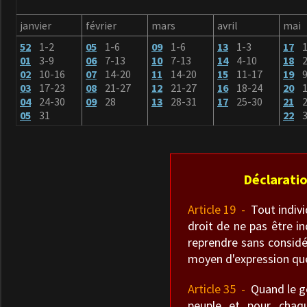
janvier
février
mars
avril
mai
52
1-2
05
1-6
09
1-6
13
1-3
17
01
3-9
06
7-13
10
7-13
14
4-10
18
2
02
10-16
07
14-20
11
14-20
15
11-17
19
9
03
17-23
08
21-27
12
21-27
16
18-24
20
1
04
24-30
09
28
13
28-31
17
25-30
21
2
05
31
22
3
Déclaratio
Article 19 -
Tout individ
droit de ne pas être in
reprendre sans considé
moyen d'expression que
Article 35 -
Quand le gou
peuple et pour chaqu