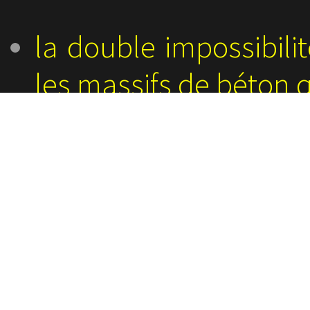
la double impossibilit
les massifs de béton q
(à l’horizon 2025, 
être coulées dans le 
pour y implanter 
Nicolas Hulot)
L'impact sur les popul