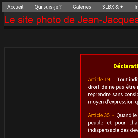
Accueil
Qui suis-je ?
Galeries
SLBX & +
I
Le site photo de Jean-Jacqu
Déclarat
Article 19 -
Tout indiv
droit de ne pas être 
reprendre sans consid
moyen d'expression qu
Article 35 -
Quand le g
peuple et pour cha
indispensable des dev