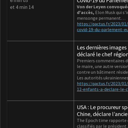
Covid-19 du Parlement
6 min 03
et 4 min 14
Von der Leyen convoquée
d'accès,
Elon Musk qui s'i
mensonge permanent…
https://qactus.fr/2023/0
covid-19-du-parlement-eu
Les dernières images 
déclaré le chef régio
Premiers commentaires du m
le maire, une autre versio
contre un bâtiment réside
Les autorités ukrainiennes 
https://qactus.fr/2023/0
12-enfants-a-declare-le-
USA : Le procureur spé
Chine, déclare l’anci
The Epoch time rapporte 
classifiés par le président