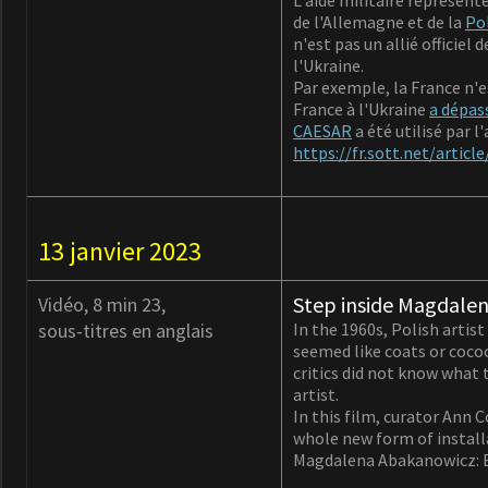
L'aide militaire représent
de l'Allemagne et de la
Po
n'est pas un allié officiel
l'Ukraine.
Par exemple, la France n'e
France à l'Ukraine
a dépass
CAESAR
a été utilisé par 
https://fr.sott.net/artic
13 janvier 2023
Step inside Magdalen
Vidéo, 8 min 23,
sous-titres en anglais
In the 1960s, Polish arti
seemed like coats or cocoo
critics did not know what
artist.
In this film, curator Ann
whole new form of install
Magdalena Abakanowicz: Ev