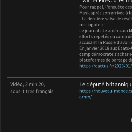
Twitter Files : «Les 
Pour rappel, l'enquête des
Musk après son arrivée à la
...La dernière salve de rév
russiagate.»
Le journaliste américain M
efforts répétés du camp d
accusant la Russie d'avoir
En janvier 2018 aux États-U
camp démocrate s’acharne
plateformes de partage de 
https://qactus.fr/2023/01
Le député britanniq
Vidéo, 2 min 20,
sous-titres français
https://nouveau-monde.c
arnm/