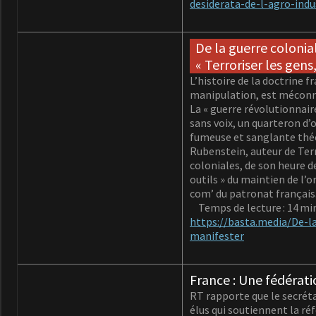
desiderata-de-l-agro-indu
De la guerre colonial
« Terroriser les gens
L’histoire de la doctrine 
manipulation, est méconnue
La « guerre révolutionnai
sans voix, un quarteron d’
fumeuse et sanglante théo
Rubenstein, auteur de Terre
coloniales, de son heure d
outils » du maintien de l’
com’ du patronat français
Temps de lecture : 14 mi
https://basta.media/De-la
manifester
France : Une fédératio
RT rapporte que le secrétai
élus qui soutiennent la ré