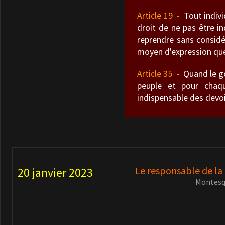
Article 19 -
Tout individ
droit de ne pas être in
reprendre sans considé
moyen d'expression que
Article 35 -
Quand le gou
peuple et pour chaqu
indispensable des devoi
Le responsable de la 
20 janvier 2023
Montesq