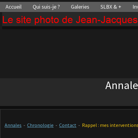
Accueil
Qui suis-je ?
Galeries
SLBX & +
In
Le site photo de Jean-Jacque
Annale
Annales
-
Chronologie
-
Contact
-
Rappel : mes interventions