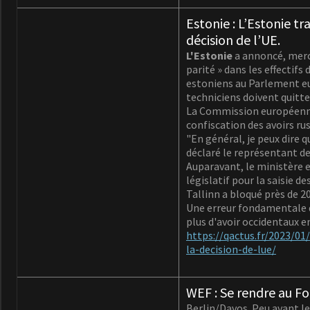
Estonie : L’Estonie tr
décision de l’UE.
L'Estonie
a annoncé, mercr
parité » dans les effectif
estoniens au Parlement eu
techniciens doivent quitter
La Commission européenne 
confiscation des avoirs rus
"En général, je peux dire 
déclaré le représentant de
Auparavant, le ministère es
législatif pour la saisie de
Tallinn a bloqué près de 2
Une erreur fondamentale du
plus d'avoir occidentaux e
https://qactus.fr/2023/01
la-decision-de-lue/
WEF : Se rendre au F
Berlin/Davos. Peu avant l