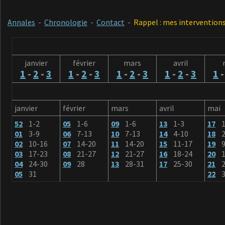
Annales
-
Chronologie
-
Contact
-
Rappel : mes interventions
janvier
février
mars
avril
1
-
2
-
3
1
-
2
-
3
1
-
2
-
3
1
-
2
-
3
1
janvier
février
mars
avril
mai
52
1-2
05
1-6
09
1-6
13
1-3
17
01
3-9
06
7-13
10
7-13
14
4-10
18
2
02
10-16
07
14-20
11
14-20
15
11-17
19
9
03
17-23
08
21-27
12
21-27
16
18-24
20
1
04
24-30
09
28
13
28-31
17
25-30
21
2
05
31
22
3