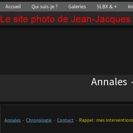
Accueil
Qui suis-je ?
Galeries
SLBX & +
In
Le site photo de Jean-Jacque
Annales 
Annales
-
Chronologie
-
Contact
-
Rappel : mes interventions