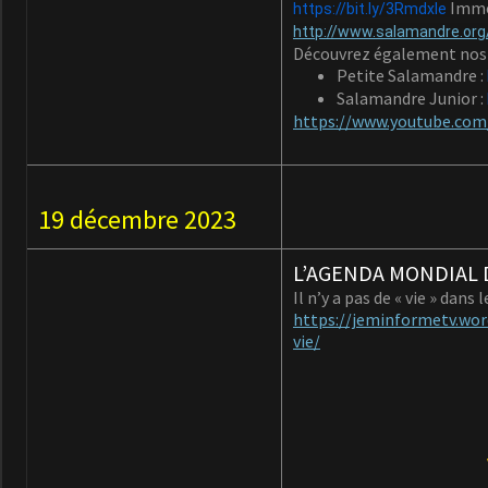
Imme
https://bit.ly/3Rmdxle
http://www.salamandre.org
Découvrez également nos 
Petite Salamandre :
Salamandre Junior :
https://www.youtube.co
19 décembre 2023
L’AGENDA MONDIAL D
Il n’y a pas de « vie » da
https://jeminformetv.wor
vie/