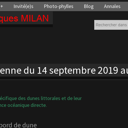
 +
Invité(e)s
Photo-phylles
Blog
Annales
cques MILAN
éenne du 14 septembre 2019 a
pécifique des dunes littorales et de leur
nce océanique directe.
 bord de dune