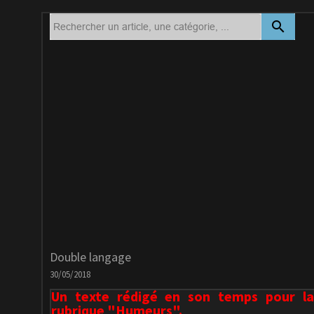
search
Double langage
30/05/2018
Un texte rédigé en son temps pour la
rubrique "Humeurs".