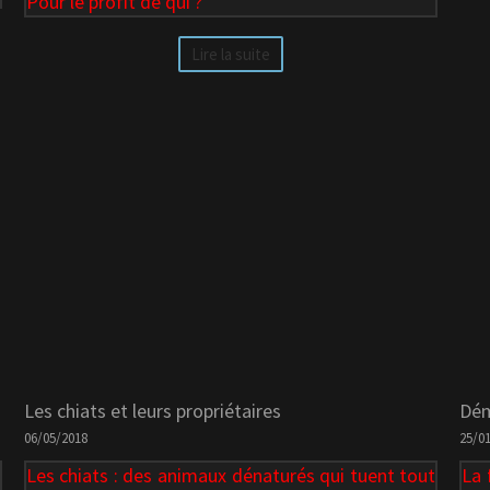
Pour le profit de qui ?
Lire la suite
Les chiats et leurs propriétaires
Dém
06/05/2018
25/0
Les chiats : des animaux dénaturés qui tuent tout
La 