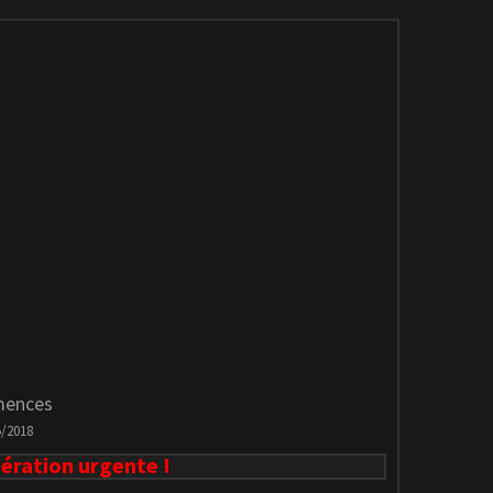
mences
5/2018
bération urgente !