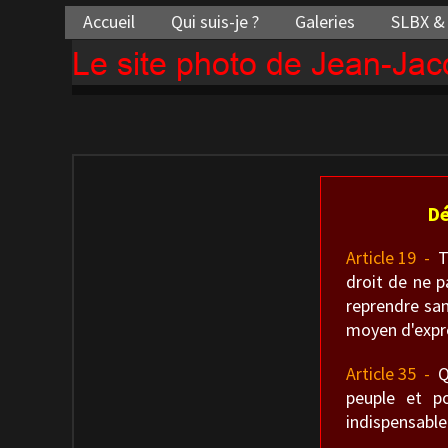
Accueil
Qui suis-je ?
Galeries
SLBX &
Le site photo de Jean-Ja
Dé
Article 19 -
To
droit de ne p
reprendre san
moyen d'expre
Article 35 -
Qu
peuple et p
indispensable