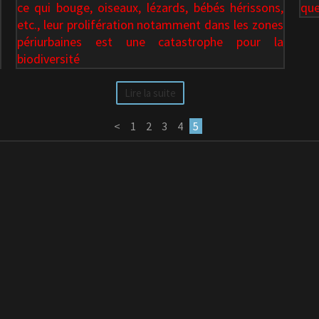
ce qui bouge, oiseaux, lézards, bébés hérissons,
que
etc., leur prolifération notamment dans les zones
périurbaines est une catastrophe pour la
biodiversité
Lire la suite
<
1
2
3
4
5