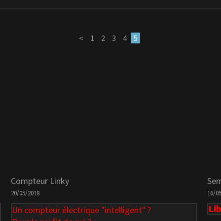
<
1
2
3
4
5
Compteur Linky
Se
20/05/2018
16/0
Li
Un compteur électrique "intelligent" ?