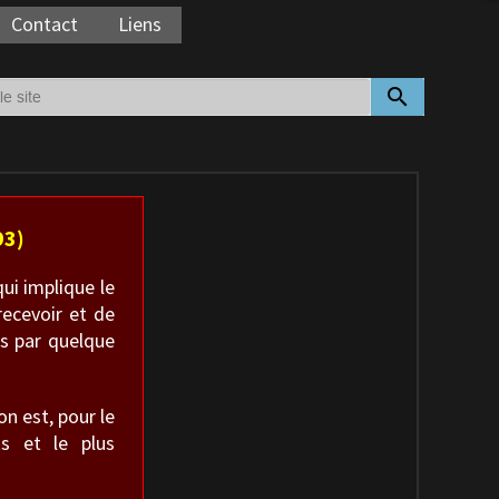
Contact
Liens
search
93)
qui implique le
recevoir et de
es par quelque
n est, pour le
s et le plus