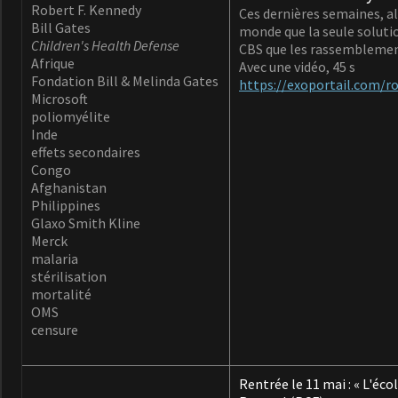
Robert F. Kennedy
Ces dernières semaines, al
Bill Gates
monde que la seule solutio
Children's Health Defense
CBS que les rassemblement
Afrique
Avec une vidéo, 45 s
Fondation Bill & Melinda Gates
https://exoportail.com/r
Microsoft
poliomyélite
Inde
effets secondaires
Congo
Afghanistan
Philippines
Glaxo Smith Kline
Merck
malaria
stérilisation
mortalité
OMS
censure
Rentrée le 11 mai : « L'éc