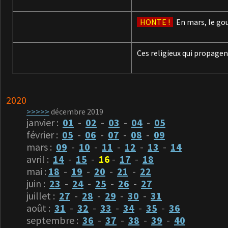
HONTE !
En mars, le go
Ces religieux qui propagent
2020
>>>>>
décembre 2019
janvier :
01
-
02
-
03
-
04
-
05
février :
05
-
06
-
07
-
08
-
09
mars :
09
-
10
-
11
-
12
-
13
-
14
avril :
14
-
15
-
16
-
17
-
18
mai :
18
-
19
-
20
-
21
-
22
juin :
23
-
24
-
25
-
26
-
27
juillet :
27
-
28
-
29
-
30
-
31
août :
31
-
32
-
33
-
34
-
35
-
36
septembre :
36
-
37
-
38
-
39
-
40