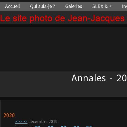
Accueil
Qui suis-je ?
Galeries
SLBX & +
In
Le site photo de Jean-Jacque
Annales - 202
Annale
2020
>>>>>
décembre 2019