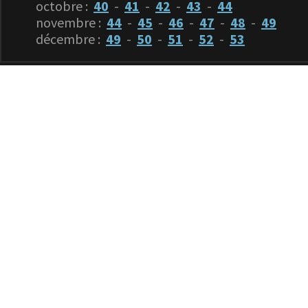
octobre :
40
-
41
-
42
-
43
-
44
novembre :
44
-
45
-
46
-
47
-
48
-
49
décembre :
49
-
50
-
51
-
52
-
53