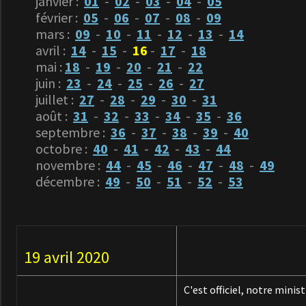
janvier :
01
-
02
-
03
-
04
-
05
février :
05
-
06
-
07
-
08
-
09
mars :
09
-
10
-
11
-
12
-
13
-
14
Date
avril :
14
-
15
-
16
-
17
-
18
mai :
18
-
19
-
20
-
21
-
22
juin :
23
-
24
-
25
-
26
-
27
juillet :
27
-
28
-
29
-
30
-
31
août :
31
-
32
-
33
-
34
-
35
-
36
septembre :
36
-
37
-
38
-
39
-
40
octobre :
40
-
41
-
42
-
43
-
44
novembre :
44
-
45
-
46
-
47
-
48
-
49
décembre :
49
-
50
-
51
-
52
-
53
19 avril 2020
C'est officiel, notre mini