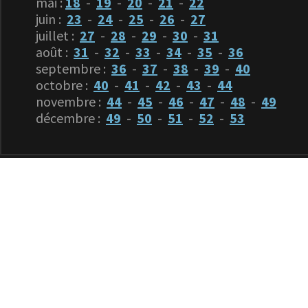
mai :
18
-
19
-
20
-
21
-
22
juin :
23
-
24
-
25
-
26
-
27
juillet :
27
-
28
-
29
-
30
-
31
août :
31
-
32
-
33
-
34
-
35
-
36
septembre :
36
-
37
-
38
-
39
-
40
octobre :
40
-
41
-
42
-
43
-
44
novembre :
44
-
45
-
46
-
47
-
48
-
49
décembre :
49
-
50
-
51
-
52
-
53