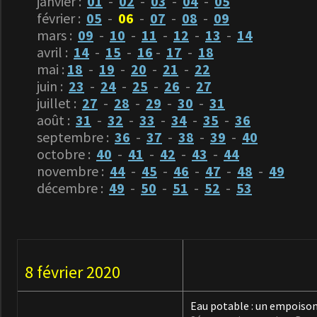
janvier :
01
-
02
-
03
-
04
-
05
février :
05
-
06
-
07
-
08
-
09
mars :
09
-
10
-
11
-
12
-
13
-
14
avril :
14
-
15
-
16
-
17
-
18
mai :
18
-
19
-
20
-
21
-
22
juin :
23
-
24
-
25
-
26
-
27
juillet :
27
-
28
-
29
-
30
-
31
août :
31
-
32
-
33
-
34
-
35
-
36
septembre :
36
-
37
-
38
-
39
-
40
octobre :
40
-
41
-
42
-
43
-
44
novembre :
44
-
45
-
46
-
47
-
48
-
49
décembre :
49
-
50
-
51
-
52
-
53
8 février 2020
Eau potable : un empoison