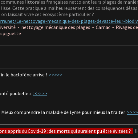
ommunes littorales françaises nettoient leurs plages de manière
 lisse. Cette pratique a malheureusement des conséquences désast
i on laissait vivre cet écosystème particulier
?
erre.net/Le-nettoyage-mecanique-des-plages-devaste-leur-biodiv
iversité -
nettoyage mécanique des plages -
Carnac -
Rivages d
spiguette
in le baclofène arrive !
>>>>>
anté poubelle »
>>>>>
Mieux comprendre la maladie de Lyme
pour mieux la traiter
>>>>
ns appris du Covid-19 : des morts qui auraient pu être évitées ?
IH