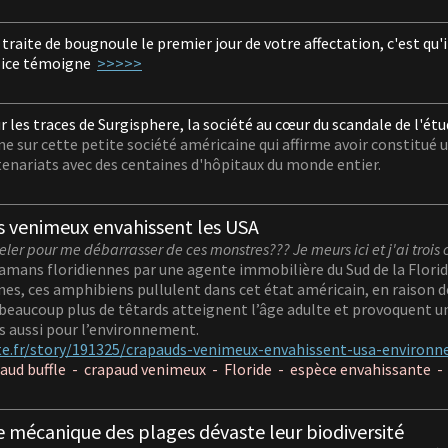
traite de bougnoule le premier jour de
votre affectation, c'est qu
olice témoigne
>>>>>
r les traces de Surgisphere, la société au cœur
du scandale de l'ét
e sur cette petite société américaine qui affirme avoir constitué
enariats avec des centaines d'hôpitaux du monde entier.
s venimeux envahissent les USA
eler pour me débarrasser de ces monstres??? Je meurs ici et j'ai trois 
mans floridiennes par une agente immobilière du Sud de la Floride
es, ces amphibiens pullulent dans cet état américain, en raison d
 beaucoup plus de têtards atteignent l’âge adulte et provoquent 
 aussi pour l’environnement.
te.fr/story/191325/crapauds-venimeux-envahissent-usa-environ
aud buffle -
crapaud venimeux -
Floride -
espèce envahissante 
e mécanique des plages dévaste
leur biodiversité