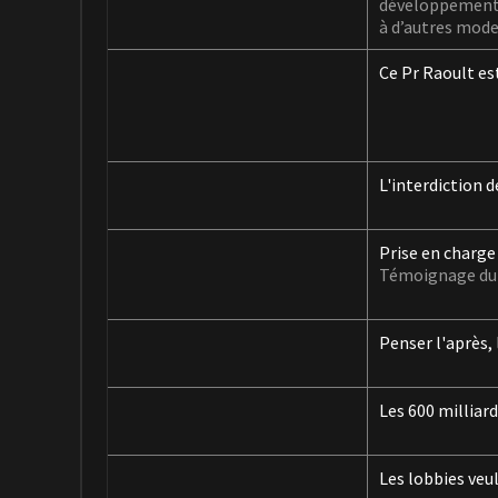
développement d
à d’autres mode
Ce Pr Raoult est
L'interdiction 
Prise en charge 
Témoignage du P
Penser l'après, 
Les 600 milliar
Les lobbies veu