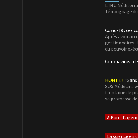
L'IHU Méditerra
Témoignage du P
Covid-19 : ces c
Après avoir acc
gestionnaires, 
du pouvoir exécu
Coronavirus : d
HONTE !
"Sans 
SOS Médecins év
trentaine de pr
sa promesse de 
À Bure, l'agen
La science en c