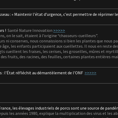
eau : « Maintenir l'état d'urgence, c'est permettre
de réprimer l
rs !
Santé Nature Innovation
>>>>>
s, on le sait, étaient à l’origine “chasseurs-cueilleurs”.
rs ni conserves, nous connaissions si bien les plantes que nous pa
e âge, les enfants participaient aux cueillettes. Il nous en reste des 
gts cueillent les fraises, les cerises, les groseilles, mûres et myrt
s fruits, des racines, des feuilles, certaines plantes entières mai
s : l’État réfléchit au démantèlement de l'ONF
>>>>>
France, les élevages industriels de porcs sont
une source de pandé
epuis les années 1980, explique la multiplication des virus et les 