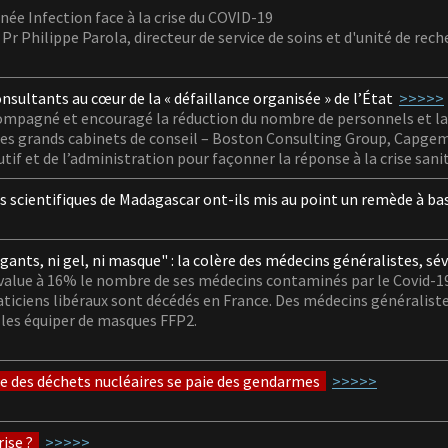
née Infection face à la crise du COVID-19
r Philippe Parola, directeur de service de soins et d'unité de rech
onsultants au cœur de la « défaillance
organisée » de l’État
>>>>>
ompagné et encouragé la réduction du nombre de personnels et la 
les grands cabinets de conseil – Boston Consulting Group, Capgem
tif et de l’administration pour façonner la réponse à la crise sanit
es scientifiques de Madagascar ont-ils mis au point
un remède à bas
gants, ni gel, ni masque" : la colère des médecins
généralistes, sé
alue à 16% le nombre de ses médecins contaminés par le Covid-19
aticiens libéraux sont décédés en France. Des médecins généraliste
les équiper de masques FFP2.
ce des déchets nucléaires
se paie des gendarmes
>>>>>
rise ?
>>>>>