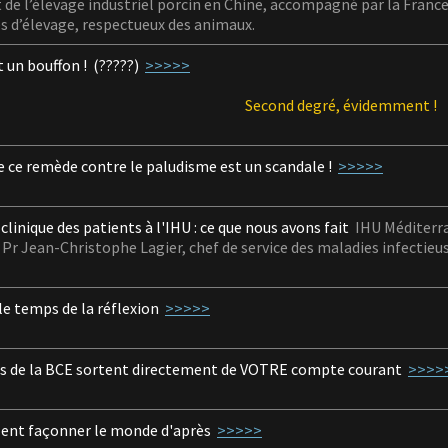
e l’élevage industriel porcin en Chine, accompagné par la France,
s d’élevage, respectueux des animaux.
 un bouffon ! (?????)
>>>>>
Second degré, évidemment !
de ce remède contre le paludisme est un scandale !
>>>>>
clinique des patients à l'IHU : ce que nous avons fait
IHU Méditerra
r Jean-Christophe Lagier, chef de service des maladies infectieus
le temps de la réflexion
>>>>>
ds de la BCE sortent directement
de VOTRE compte courant
>>>>
lent façonner le monde d'après
>>>>>