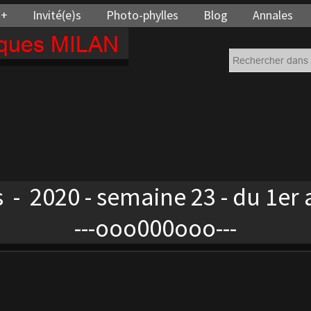
 +
Invité(e)s
Photo-phylles
Blog
Annales
cques MILAN
 - 2020 - semaine 23 - du 1er a
---ooo000ooo---