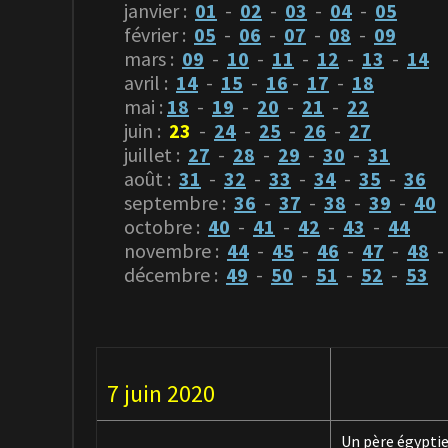
janvier :
01
-
02
-
03
-
04
-
05
février :
05
-
06
-
07
-
08
-
09
mars :
09
-
10
-
11
-
12
-
13
-
14
avril :
14
-
15
-
16
-
17
-
18
mai :
18
-
19
-
20
-
21
-
22
juin :
23
-
24
-
25
-
26
-
27
juillet :
27
-
28
-
29
-
30
-
31
août :
31
-
32
-
33
-
34
-
35
-
36
septembre :
36
-
37
-
38
-
39
-
40
octobre :
40
-
41
-
42
-
43
-
44
novembre :
44
-
45
-
46
-
47
-
48
décembre :
49
-
50
-
51
-
52
-
53
7 juin 2020
Un père égypti