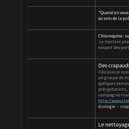
"Quand on vous 
au sein de la p
Chloroquine : su
Le mystère plan
nouant des part
Des crapaud
«Qui puis-je app
un groupe de ma
quelques semain
précipitations,
compagnie mais
http://www.sla
écologie -
crap
Le nettoyag