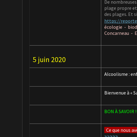
De nombreuses c
plage propre et
des plages. Et s
https://report
écologie -
biod
Concarneau -
E
5 juin 2020
Alcoolisme : enf
Bienvenue à « S
BON À SAVOIR !
Ce que nous avo
>>>>>