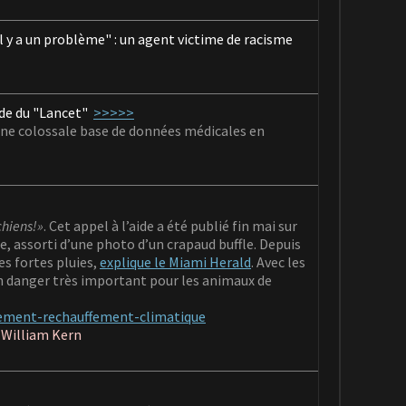
'il y a un problème" : un agent victime de racisme
ude du "Lancet"
>>>>>
 une colossale base de données médicales en
chiens!»
. Cet appel à l’aide a été publié fin mai sur
, assorti d’une photo d’un crapaud buffle. Depuis
es fortes pluies,
explique le Miami Herald
. Avec les
un danger très important pour les animaux de
nement-rechauffement-climatique
-
William Kern